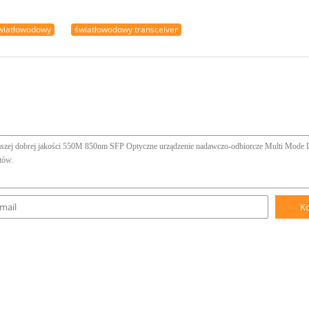
światłowodowy
światłowodowy transceiver
K