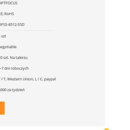
OPTFOCUS
CE; RoHS
OFSS-8512-S5D
 szt
negotiable
0 szt. Na talerzu
5-7 dni roboczych
 / T, Western Union, L / C, paypal
5000 za tydzień