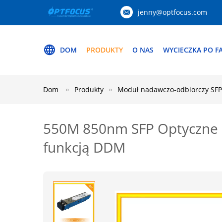
jenny@optfocus.com
DOM
PRODUKTY
O NAS
WYCIECZKA PO F
Dom
Produkty
Moduł nadawczo-odbiorczy SFP
550M 850nm SFP Optyczne u
funkcją DDM