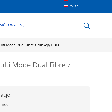
Polish
SIĆ O WYCENĘ
lti Mode Dual Fibre z funkcją DDM
ti Mode Dual Fibre z
acje
CHINY