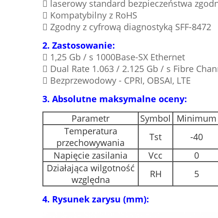
 laserowy standard bezpieczeństwa zgodn
 Kompatybilny z RoHS
 Zgodny z cyfrową diagnostyką SFF-8472
2. Zastosowanie:
 1,25 Gb / s 1000Base-SX Ethernet
 Dual Rate 1.063 / 2.125 Gb / s Fibre Chan
 Bezprzewodowy - CPRI, OBSAI, LTE
3.
Absolutne maksymalne oceny:
Parametr
Symbol
Minimum
Temperatura
Tst
-40
przechowywania
Napięcie zasilania
Vcc
0
Działająca wilgotność
RH
5
względna
4.
Rysunek zarysu (mm):