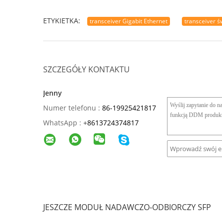
ETYKIETKA:
transceiver Gigabit Ethernet
transceiver 
SZCZEGÓŁY KONTAKTU
Jenny
Numer telefonu :
86-19925421817
WhatsApp :
+
8613724374817
JESZCZE MODUŁ NADAWCZO-ODBIORCZY SFP