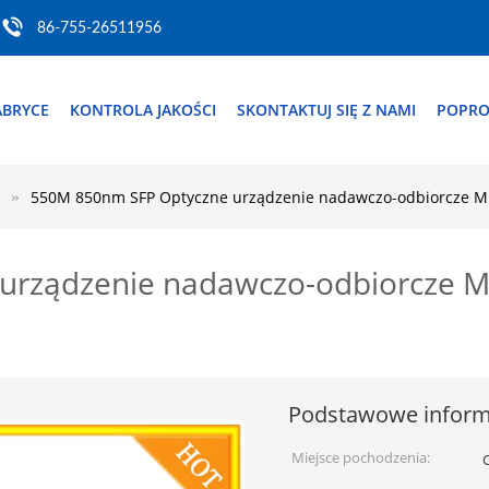
86-755-26511956
ABRYCE
KONTROLA JAKOŚCI
SKONTAKTUJ SIĘ Z NAMI
POPRO
550M 850nm SFP Optyczne urządzenie nadawczo-odbiorcze Mu
rządzenie nadawczo-odbiorcze Mul
Podstawowe inform
Miejsce pochodzenia: