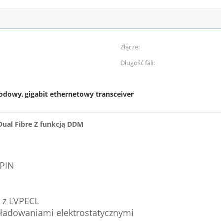
Złącze:
Długość fali:
wodowy
gigabit ethernetowy transceiver
,
ual Fibre Z funkcją DDM
 PIN
y z LVPECL
yładowaniami elektrostatycznymi