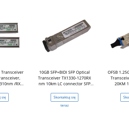
 Transceiver
10GB SFP+BIDI SFP Optical
OFSB 1.25G
ransceiver,
Transceiver TX1330-1270RX
Transcei
10nm /RX
nm 10km LC connector SFP
20KM 1
Optical Transceiver
connector SFP Op
on
Tr
 się
Skontaktuj się
Sko
teraz