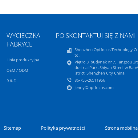
WYCIECZKA PO
SKONTAKTUJ SIĘ Z NAMI
FABRYCE
Shenzhen Optfocus Technology Co.
td.
Linia produkcyjna
Piętro 3, budynek nr 7, Tangtou 3r
dustrial Park, Shiyan Street w Bao
OEM / ODM
istrict, ShenZhen City China
86-755-26511956
R & D
jenny@optfocus.com
Sitemap
Polityka prywatności
Strona mobilna