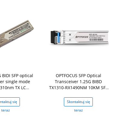
 BIDI SFP optical
OPTFOCUS SFP Optical
OPTFOCUS
ver single mode
Transceiver 1.25G BIBD
Transceiver OFSB-4512-80LD
310nm TX LC
TX1310-RX1490NM 10KM SFP
BI-DI SF SM S
tical
Optical Transceiver SC Single
149
ansceiver
fiber
ntaktuj się
Skontaktuj się
Skon
teraz
teraz