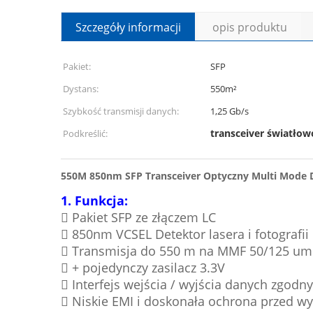
Szczegóły informacji
opis produktu
Pakiet:
SFP
Dystans:
550m²
Szybkość transmisji danych:
1,25 Gb/s
transceiver światło
Podkreślić:
550M 850nm SFP Transceiver Optyczny Multi Mode D
1. Funkcja:
 Pakiet SFP ze złączem LC
 850nm VCSEL Detektor lasera i fotografii
 Transmisja do 550 m na MMF 50/125 um
 + pojedynczy zasilacz 3.3V
 Interfejs wejścia / wyjścia danych zgodn
 Niskie EMI i doskonała ochrona przed w