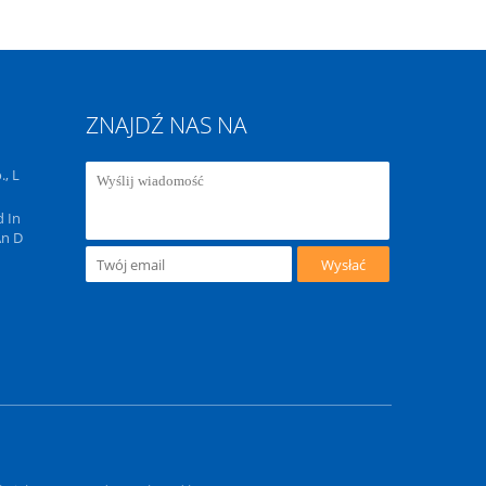
ZNAJDŹ NAS NA
, L
d In
An D
Wysłać