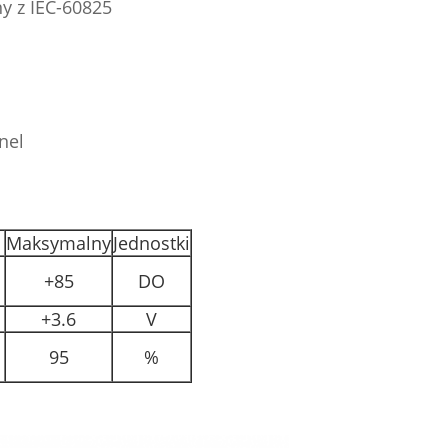
y z IEC-60825
nel
Maksymalny
Jednostki
+85
DO
+3.6
V
95
%