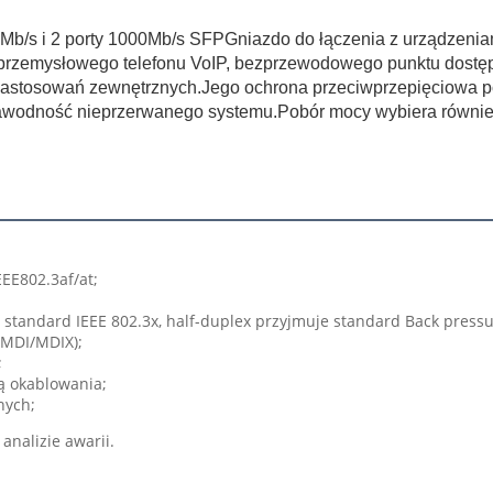
 Mb/s i
2 porty
10
0
0Mb/s
SFP
Gniazdo do łączenia z urządzeniami
ej, przemysłowego telefonu VoIP, bezprzewodowego punktu dost
 zastosowań zewnętrznych.Jego ochrona przeciwprzepięciowa 
awodność nieprzerwanego systemu.Pobór mocy wybiera również
EE802.3af/at;
standard IEEE 802.3x, half-duplex przyjmuje standard Back pressu
MDI/MDIX);
;
ą okablowania;
nych;
nalizie awarii.