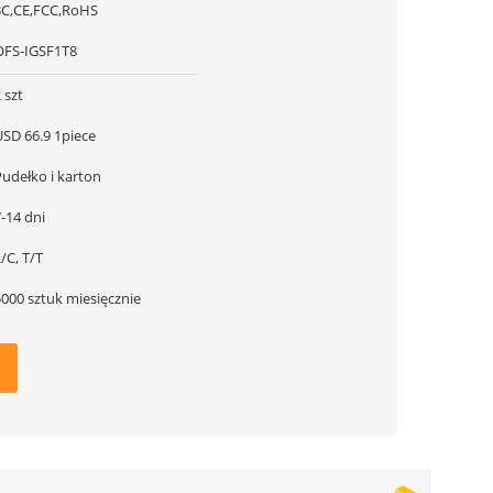
3C,CE,FCC,RoHS
OFS-IGSF1T8
 szt
USD 66.9 1piece
Pudełko i karton
-14 dni
/C, T/T
5000 sztuk miesięcznie