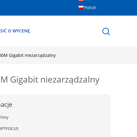
Polish
SIĆ O WYCENĘ
00M Gigabit niezarządzalny
M Gigabit niezarządzalny
acje
Chiny
OPTFOCUS