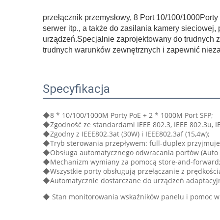
przełącznik przemysłowy,
8
Port
10/100/1000
Porty
serwer itp., a także do zasilania kamery sieciow
urządzeń.Specjalnie zaprojektowany do trudnych
trudnych warunków zewnętrznych i zapewnić niez
Specyfikacja
◆8 * 10/100/1000M Porty PoE + 2 * 1000M Port SFP;
◆Zgodność ze standardami IEEE 802.3, IEEE 802.3u, IE
◆Zgodny z IEEE802.3at (30W) i IEEE802.3af (15,4w);
◆Tryb sterowania przepływem: full-duplex przyjmuje 
◆Obsługa automatycznego odwracania portów (Auto 
◆Mechanizm wymiany za pomocą store-and-forward
◆Wszystkie porty obsługują przełączanie z prędkości
◆Automatycznie dostarczane do urządzeń adaptacyj
◆ Stan monitorowania wskaźników panelu i pomoc w a