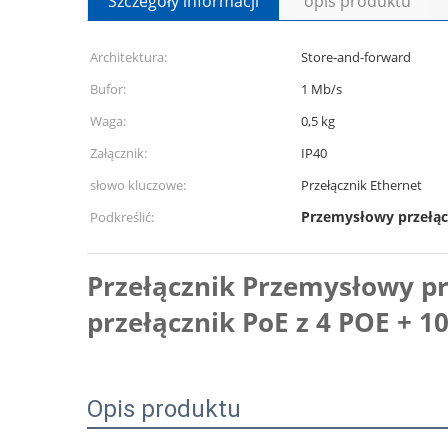
Szczegóły informacji
opis produktu
Architektura:
Store-and-forward
Bufor:
1 Mb/s
Waga:
0,5 kg
Załącznik:
IP40
słowo kluczowe:
Przełącznik Ethernet
Przemysłowy przełąc
Podkreślić:
Przełącznik Przemysłowy p
przełącznik PoE z 4 POE + 
Opis produktu