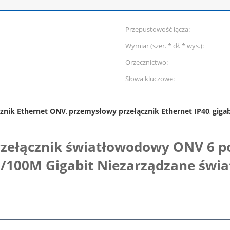
Przepustowość łącza:
Wymiar (szer. * dł. * wys.):
Orzecznictwo:
Słowa kluczowe:
znik Ethernet ONV
przemysłowy przełącznik Ethernet IP40
giga
,
,
rzełącznik światłowodowy ONV 6 
10/100M Gigabit Niezarządzane świ