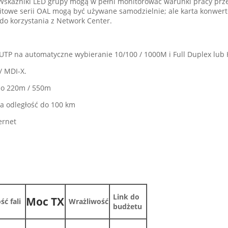
 6 Wskaźniki LED grupy mogą w pełni monitorować warunki pracy pr
towe serii OAL mogą być używane samodzielnie; ale karta konwer
do korzystania z Network Center.
TP na automatyczne wybieranie 10/100 / 1000M i Full Duplex lub 
/ MDI-X.
do 220m / 550m
 odległość do 100 km
ernet
Link do
Moc TX
ść fali
Wrażliwość
budżetu