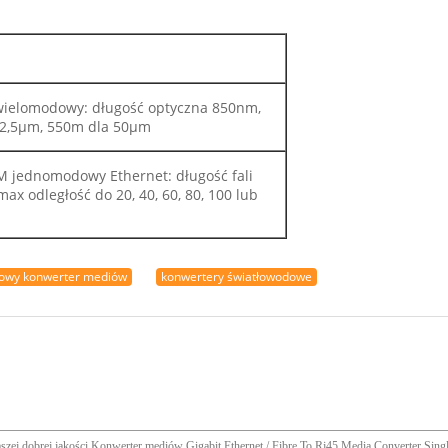
wielomodowy: długość optyczna 850nm,
62,5μm, 550m dla 50μm
M jednomodowy Ethernet: długość fali
x odległość do 20, 40, 60, 80, 100 lub
owy konwerter mediów
konwertery światłowodowe