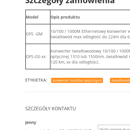
Szczegóły zamówienia
Model
Opis produktu
10/100 / 1000M Ethernetowy konwerter 
OFS -GM
światłowód max odległość do 224m dla 
Konwerter światłowodowy 10/100 / 1000
OFS-GS-xx
optycznej 1310 lub 1550nm, światłowód ma
120 km, xx dla odległości.
ETYKIETKA:
konwerter mediów optycznych
światłowod
SZCZEGÓŁY KONTAKTU
Jenny