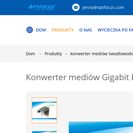
jenny@optfocus.com
DOM
PRODUKTY
O NAS
WYCIECZKA PO F
Dom
Produkty
konwerter mediów światłowod
Konwerter mediów Gigabit E