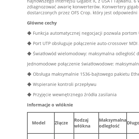
najnowszego interfejsu Gigabit IC z USA i Tajwanu.
zdiagnozować awarię konwerterów. Konwertery gigabi
dostarczonych przez OFS Crop. który jest odpowiedni 
Główne cechy
◆ Funkcja automatycznej negocjacji pozwala portom U
◆ Port UTP obsługuje połączenie auto-crossover MDI 
◆ Światłowód wielomodowy: maksymalna odległość 
Jednomodowe połączenie światłowodowe: maksymalna
◆ Obsługa maksymalnie 1536-bajtowego pakietu Eth
◆ Wspieranie kontroli przepływu
◆ Przyjęcie wewnętrznego źródła zasilania
Informacje o włóknie
Rodzaj
Maksymalna
Model
Złącze
Długo
włókna
odległość