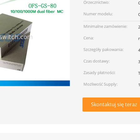
Orzecznictwo:
Numer modelu:
Minimalne zamówienie:
2
Cena:
Szczegóły pakowania:
4
Czas dostawy:
Zasady płatności:
T
Możliwość Supply:
Skontaktuj się teraz