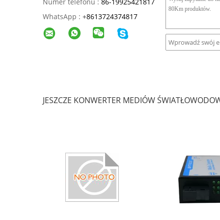
Numer telefonu :
86-19925421817
WhatsApp :
+
8613724374817
JESZCZE KONWERTER MEDIÓW ŚWIATŁOWODO