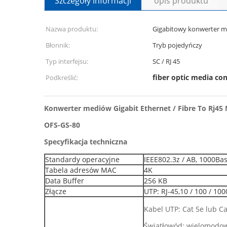
Szczegóły informacji
opis produktu
Nazwa produktu:
Gigabitowy konwerter 
Błonnik:
Tryb pojedyńczy
Typ interfejsu:
SC / RJ 45
fiber optic media co
Podkreślić:
Konwerter mediów Gigabit Ethernet / Fibre To Rj45
OFS-GS-80
Specyfikacja techniczna
Standardy operacyjne
IEEE802.3z / AB, 1000Bas
Tabela adresów MAC
4K
Data Buffer
256 KB
Złącze
UTP: RJ-45,10 / 100 / 10
Kabel UTP: Cat 5e lub C
Światłowód: wielomodow