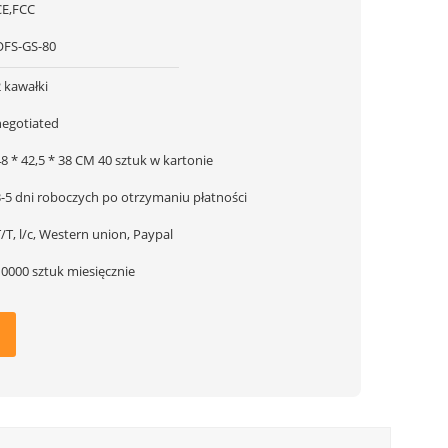
CE,FCC
OFS-GS-80
 kawałki
negotiated
8 * 42,5 * 38 CM 40 sztuk w kartonie
3-5 dni roboczych po otrzymaniu płatności
/T, l/c, Western union, Paypal
10000 sztuk miesięcznie