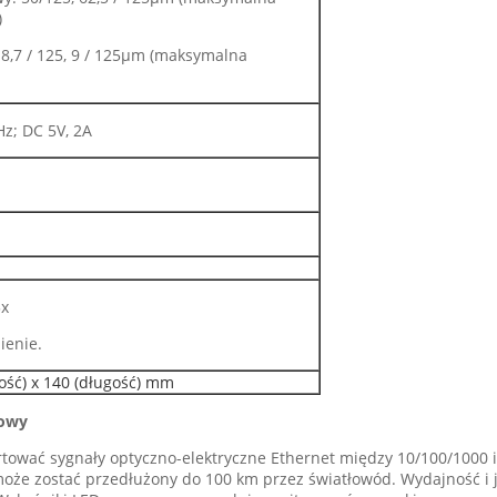
)
 8,7 / 125, 9 / 125μm (maksymalna
Hz; DC 5V, 2A
3x
ienie.
kość) x 140 (długość) mm
dowy
tować sygnały optyczno-elektryczne Ethernet między 10/100/1000 i
 może zostać przedłużony do 100 km przez światłowód. Wydajność i