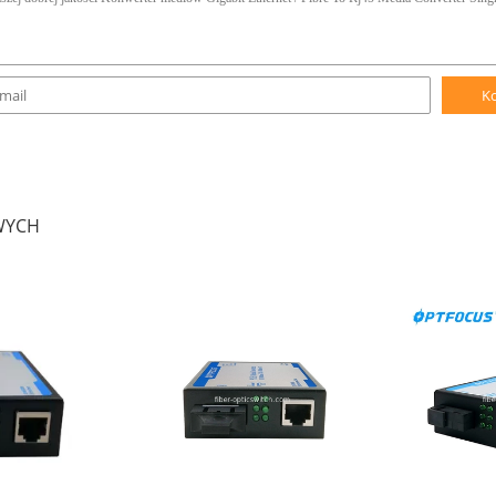
K
WYCH