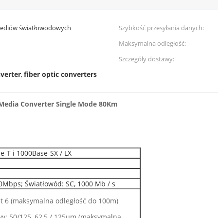
mediów światłowodowych
Szybkość przesyłania danych:
Maksymalna odległość:
Szczegóły dostawy:
nverter
fiber optic converters
,
 Media Converter Single Mode 80Km
e-T i 1000Base-SX / LX
00Mbps; Światłowód: SC, 1000 Mb / s
at 6 (maksymalna odległość do 100m)
y: 50/125, 62,5 / 125μm (maksymalna