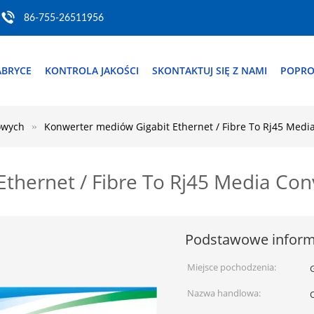
86-755-26511956
ABRYCE
KONTROLA JAKOŚCI
SKONTAKTUJ SIĘ Z NAMI
POPRO
owych
Konwerter mediów Gigabit Ethernet / Fibre To Rj45 Med
thernet / Fibre To Rj45 Media Co
Podstawowe inform
Miejsce pochodzenia:
Nazwa handlowa: