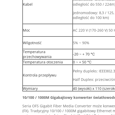
Kabel
odległość do 550 / 224m
jednomodowy: 8,3 / 125,
odległość do 100 km)
Moc
AC 220 V (170-260 V) 50 
Wilgotność
5% ~ 90%
Temperatura
-20 ~ + 70 ℃
przechowywania
Temperatura otoczenia
0 ~ + 50 ℃
Pełny dupleks: IEEE802.
Kontrola przepływu
Half Duplex: przeciwciśn
Wymiary
40 (wysoki) x 110 (szero
10/100 / 1000M Gigabajtowy konwerter światłowo
Seria OFS Gigabit Fiber Media Converter może konwer
(FX). Tradycyjny 10/100 / 1000M gigabitowy Ethernet