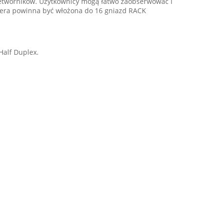
zetworników. Użytkownicy mogą łatwo zaobserwować i
tera powinna być włożona do 16 gniazd RACK
Half Duplex.