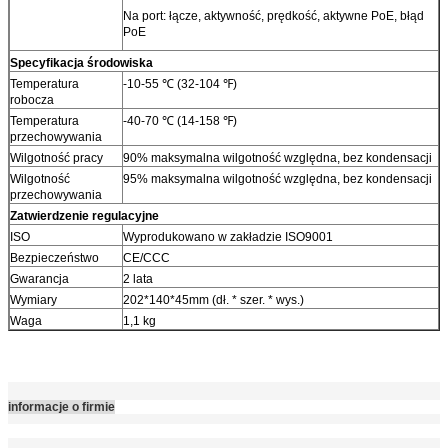
Na port: łącze, aktywność, prędkość, aktywne PoE, błąd
PoE
Specyfikacja środowiska
Temperatura
-10-55 ℃ (32-104 ℉)
robocza
Temperatura
-40-70 ℃ (14-158 ℉)
przechowywania
Wilgotność pracy
90% maksymalna wilgotność względna, bez kondensacji
Wilgotność
95% maksymalna wilgotność względna, bez kondensacji
przechowywania
Zatwierdzenie regulacyjne
ISO
Wyprodukowano w zakładzie ISO9001
Bezpieczeństwo
CE/CCC
Gwarancja
2 lata
Wymiary
202*140*45mm (dł. * szer. * wys.)
Waga
1,1 kg
informacje o firmie