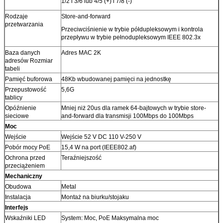
1/2 i 3/6 lub 4/5 (+) i 7/8 (-)
Rodzaje
Store-and-forward
przetwarzania
Przeciwciśnienie w trybie półdupleksowym i kontrola
przepływu w trybie pełnodupleksowym IEEE 802.3x
Baza danych
Adres MAC 2K
adresów Rozmiar
tabeli
Pamięć buforowa
48Kb wbudowanej pamięci na jednostkę
Przepustowość
5,6G
tablicy
Opóźnienie
Mniej niż 20us dla ramek 64-bajtowych w trybie store-
sieciowe
and-forward dla transmisji 100Mbps do 100Mbps
Moc
Wejście
Wejście 52 V DC 110 V-250 V
Pobór mocy PoE
15,4 W na port (IEEE802.af)
Ochrona przed
Teraźniejszość
przeciążeniem
Mechaniczny
Obudowa
Metal
Instalacja
Montaż na biurku/stojaku
Interfejs
Wskaźniki LED
System: Moc, PoE Maksymalna moc