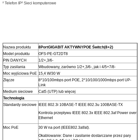
² Telefon IP² Sieci komputerowe
Nazwa produktu
8
Port
GIGABIT
AKTYWNY
POE Świt
c
h
(8+2)
Model produktu
OFS-PE-GT2DT8
PIN DANYCH
1/2+,3/6-
Typ zasilania
Wbudowany, zarówno 1/2+,3/6-, jak i 4/5+7/8-
Moc wyjściowa PoE
15,4 W/30 W
Złącze
8*10/100mbps port POE, 2*10/100/1000mbps port UP-
Link
Medium sieciowe
Cat5 (UTP) lub więcej
Technologia
Standardy sieciowe
IEEE 802.3i 10BASE-T IEEE 802.3u 100BASE-TX
Kontrola przepływu IEEE 802.3x IEEE 802.3af Power over
Ethernet
Moc PoE
30 W na port (IEEE802.3af/at).
Okablowanie: Dane i zasilanie dostarczane przez pary