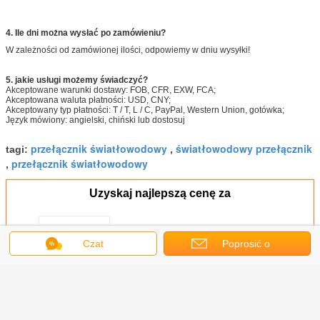
4. Ile dni można wysłać po zamówieniu?
W zależności od zamówionej ilości, odpowiemy w dniu wysyłki!
5. jakie usługi możemy świadczyć?
Akceptowane warunki dostawy: FOB, CFR, EXW, FCA;
Akceptowana waluta płatności: USD, CNY;
Akceptowany typ płatności: T / T, L / C, PayPal, Western Union, gotówka;
Język mówiony: angielski, chiński lub dostosuj
przełącznik światłowodowy
światłowodowy przełącznik
tagi:
,
przełącznik światłowodowy
,
Uzyskaj najlepszą cenę za
Fabryczny 8-portowy przełącznik
Ethernet POE OEM 8 * 10/100
Czat
Poprosić o
mb/s Port POE + 2 * 10/100/1000
mb/s Port UP-Link dla CCTV
wycenę
MOQ：
1pcs
Kontyntynuj