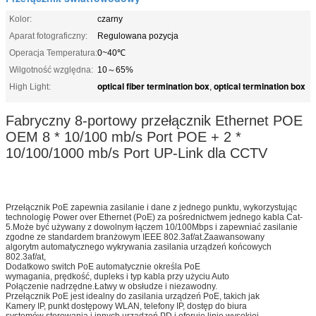
Kolor:
czarny
Aparat fotograficzny:
Regulowana pozycja
Operacja Temperatura:
0~40℃
Wilgotność względna:
10～65%
optical fiber termination box
optical termination box
High Light:
,
Fabryczny 8-portowy przełącznik Ethernet POE
OEM 8 * 10/100 mb/s Port POE + 2 *
10/100/1000 mb/s Port UP-Link dla CCTV
Przełącznik PoE zapewnia zasilanie i dane z jednego punktu, wykorzystując
technologię Power over Ethernet (PoE) za pośrednictwem jednego kabla Cat-
5.Może być używany z dowolnym łączem 10/100Mbps i zapewniać zasilanie
zgodne ze standardem branżowym IEEE 802.3af/at.Zaawansowany
algorytm automatycznego wykrywania zasilania urządzeń końcowych
802.3af/at,
Dodatkowo switch PoE automatycznie określa PoE
wymagania, prędkość, dupleks i typ kabla przy użyciu Auto
Połączenie nadrzędne.Łatwy w obsłudze i niezawodny.
Przełącznik PoE jest idealny do zasilania urządzeń PoE, takich jak
Kamery IP, punkt dostępowy WLAN, telefony IP, dostęp do biura
systemów sterowania i innych urządzeń PD i oferuje linię wysokiej