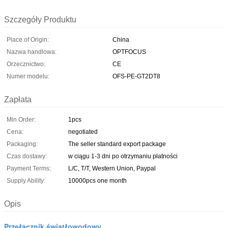
Szczegóły Produktu
Place of Origin:
China
Nazwa handlowa:
OPTFOCUS
Orzecznictwo:
CE
Numer modelu:
OFS-PE-GT2DT8
Zapłata
Min Order:
1pcs
Cena:
negotiated
Packaging:
The seller standard export package
Czas dostawy:
w ciągu 1-3 dni po otrzymaniu płatności
Payment Terms:
L/C, T/T, Western Union, Paypal
Supply Ability:
10000pcs one month
Opis
Przełącznik światłowodowy