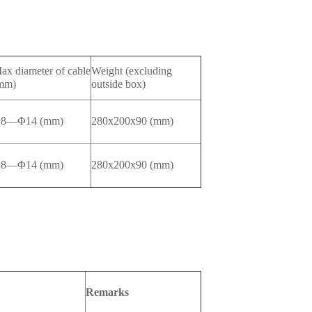
ax diameter of cable
Weight (excluding
mm)
outside box)
8—Φ14 (mm)
280x200x90 (mm)
8—Φ14 (mm)
280x200x90 (mm)
Remarks