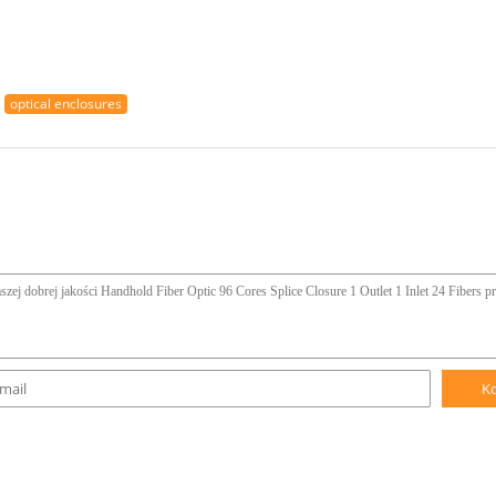
optical enclosures
K