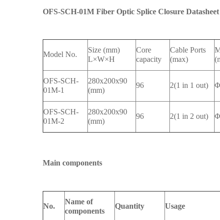
OFS-SCH-01M Fiber Optic Splice Closure Datasheet
Size (mm)
Core
Cable Ports
M
Model No.
L×W×H
capacity
(max)
(
OFS-SCH-
280x200x90
96
2(1 in 1 out)
Φ
01M-1
(mm)
OFS-SCH-
280x200x90
96
2(1 in 2 out)
Φ
01M-2
(mm)
Main components
Name of
No.
Quantity
Usage
components