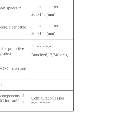
Internal diameter:
able splices in
205x146 (mm)
Internal diameter:
core, fiber cable
205x146 (mm)
Suitable for:
kable protective
g fibers
Bunchy:6,12,24(cores)
 FOSC cover and
ts
c components of
Configuration as per
SC for earthling
requirement.