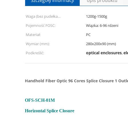
Szczegóły informacji
opis produktu
Waga (bez pudełka
1200g-1500g
zewnętrznego):
Pojemność FOSC:
Wiązka: 6-96 rdzeni
Materiał:
PC
Wymiar (mm):
280x200x90 (mm)
optical enclosures
el
Podkreślić:
,
Handhold Fiber Optic 96 Cores Splice Closure 1 Outle
OFS-SCH-01M
Horizontal Splice Closure