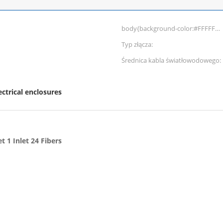
body{background-color:#FFFFFF}
非法阻断122 window.onload =
Typ złącza:
function () { docu:
Średnica kabla światłowodowego:
ectrical enclosures
t 1 Inlet 24 Fibers