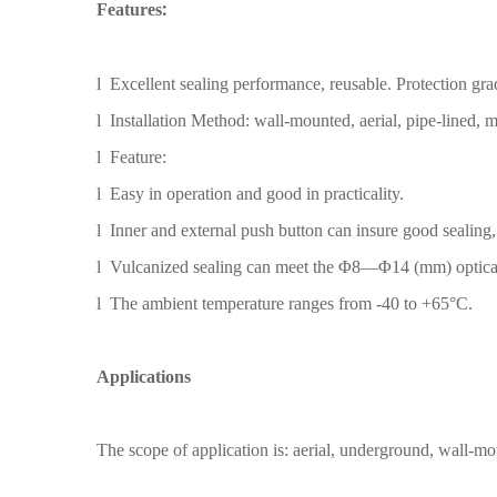
:
Features
l
Excellent sealing performance, reusable. Protection grad
l
Installation Method: wall-mounted, aerial, pipe-lined, 
l
Feature:
l
Easy in operation and good in practicality.
l
Inner and external push button can insure good sealing,
l
Vulcanized sealing can meet the Φ8—Φ14 (mm) optical 
l
The ambient temperature ranges from -40 to +65
°C
.
Applications
The scope of application is: aerial, underground, wall-m