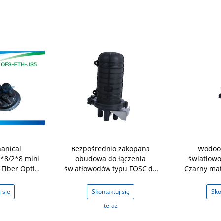
anical
Bezpośrednio zakopana
Wodood
1*8/2*8 mini
obudowa do łączenia
światłowo
Fiber Optic
światłowodów typu FOSC do
Czarny mat
e
sieci szkieletowej / FTTH
 się
Skontaktuj się
Sko
teraz