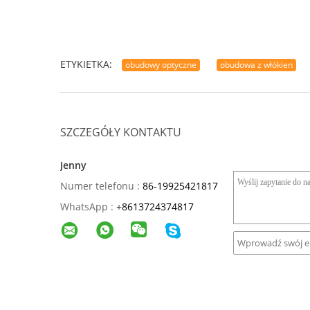
ETYKIETKA:
obudowy optyczne
obudowa z włókien
SZCZEGÓŁY KONTAKTU
Jenny
Numer telefonu :
86-19925421817
WhatsApp :
+
8613724374817