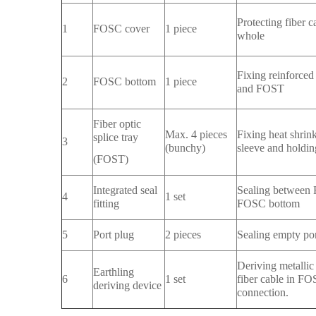
Protecting fiber c
1
FOSC cover
1 piece
whole
Fixing reinforced 
2
FOSC bottom
1 piece
and FOST
Fiber optic
Max. 4 pieces
Fixing heat shrin
splice tray
3
(bunchy)
sleeve and holdin
(FOST)
Integrated seal
Sealing between
4
1 set
fitting
FOSC bottom
5
Port plug
2 pieces
Sealing empty por
Deriving metalli
Earthling
6
1 set
fiber cable in FO
deriving device
connection.