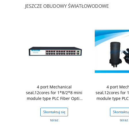
JESZCZE OBUDOWY ŚWIATŁOWODOWE
ermokurczliwe
4 port Mechanical
4 port Mech
e Obudowy
seal,12cores for 1*8/2*8 mini
seal,12cores for 
max 4 porty
module type PLC Fiber Optic
module type PLC 
łoniastych
closure
closur
en
j się
Skontaktuj się
Skontaktuj
z
teraz
teraz