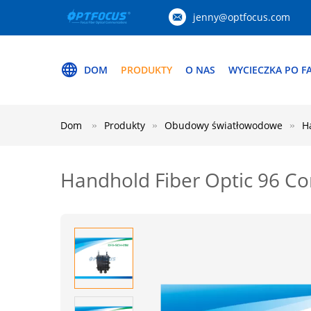
jenny@optfocus.com
DOM
PRODUKTY
O NAS
WYCIECZKA PO F
Dom
Produkty
Obudowy światłowodowe
H
Handhold Fiber Optic 96 Core