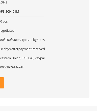
ROHS
OFS-SCH-01M
10 pcs
negotiated
280*200*90cm/1pcs,1.2kg/1pcs
5-8 days afterpayment received
estern Union, T/T, L/C, Paypal
10000PCS/Month