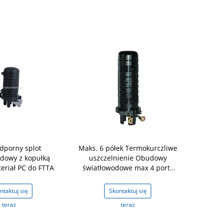
porny splot
Maks. 6 półek Termokurczliwe
4 port
dowy z kopułką
uszczelnienie Obudowy
seal,12cores
eriał PC do FTTA
światłowodowe max 4 porty
module type
kablowe dla błoniastych
c
włókien
ntaktuj się
Skontaktuj się
Skon
teraz
teraz