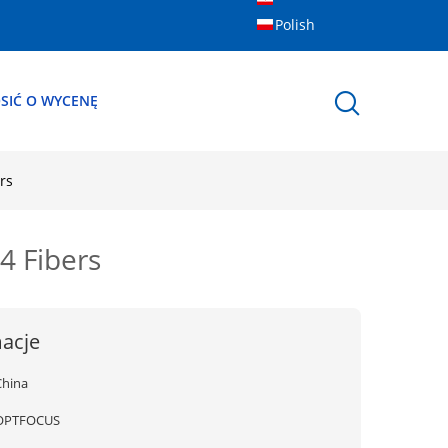
Polish
SIĆ O WYCENĘ
rs
4 Fibers
acje
China
OPTFOCUS